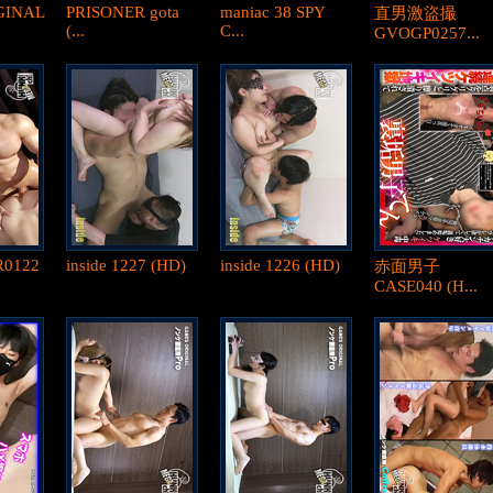
GINAL
PRISONER gota
maniac 38 SPY
直男激盜撮
(...
C...
GVOGP0257...
R0122
inside 1227 (HD)
inside 1226 (HD)
赤面男子
CASE040 (H...