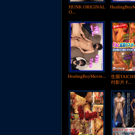
HUNK ORIGINAL
HealingBoyM
O...
HealingBoyMovie...
生掘TAICH
付影片 F...